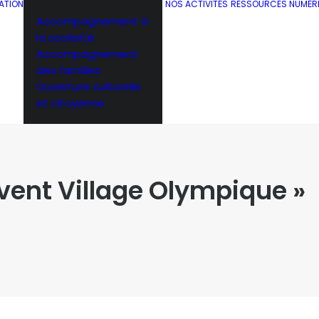
ATION
NOS ACTIVITÉS
RESSOURCES NUMÉR
Accompagnement à
la scolarité
Accompagnement
des familles
Ouverture culturelle
et citoyenne
Event Village Olympique »