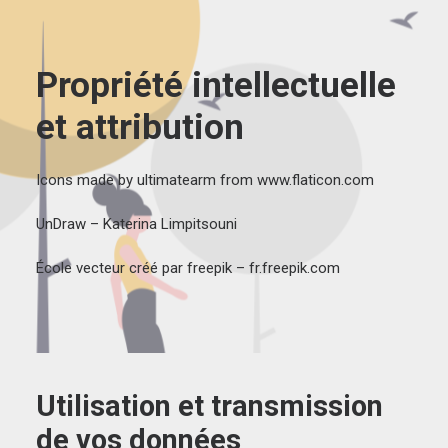
Propriété intellectuelle
et attribution
Icons made by
ultimatearm
from
www.flaticon.com
UnDraw
– Katerina Limpitsouni
École vecteur créé par freepik – fr.freepik.com
Utilisation et transmission
de vos données