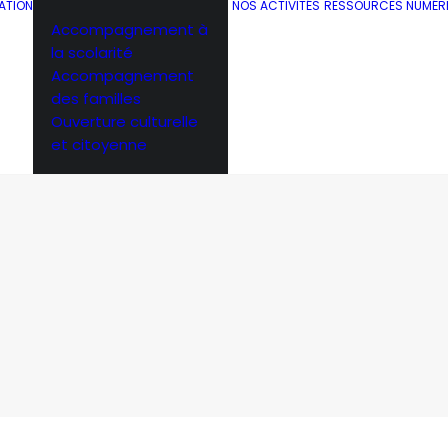
ATION
NOS ACTIVITÉS
RESSOURCES NUMÉR
Accompagnement à
la scolarité
Accompagnement
des familles
Ouverture culturelle
et citoyenne