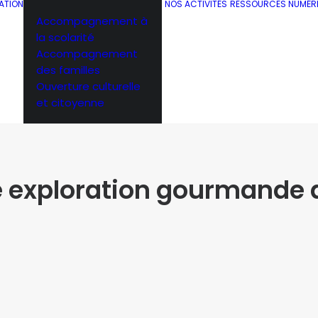
ATION
NOS ACTIVITÉS
RESSOURCES NUMÉR
Accompagnement à
la scolarité
Accompagnement
des familles
Ouverture culturelle
et citoyenne
ne exploration gourmande 