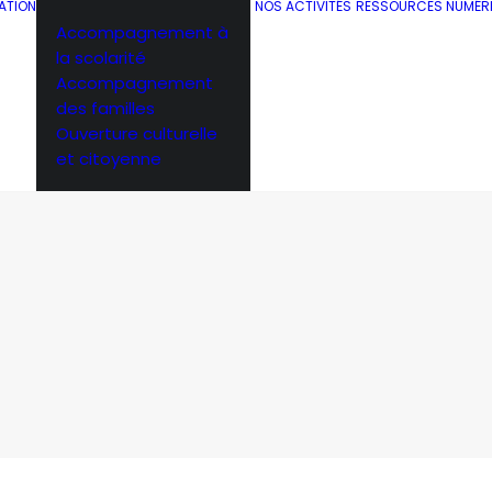
ATION
NOS ACTIVITÉS
RESSOURCES NUMÉR
Accompagnement à
la scolarité
Accompagnement
des familles
Ouverture culturelle
et citoyenne