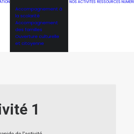
ATION
NOS ACTIVITÉS
RESSOURCES NUMÉR
Accompagnement à
la scolarité
Accompagnement
des familles
Ouverture culturelle
et citoyenne
ivité 1
apide de l'activité.