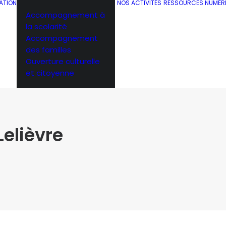
ATION
NOS ACTIVITÉS
RESSOURCES NUMÉR
Accompagnement à
la scolarité
Accompagnement
des familles
Ouverture culturelle
et citoyenne
Lelièvre