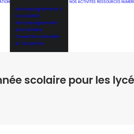
ATION
NOS ACTIVITÉS
RESSOURCES NUMÉR
Accompagnement à
la scolarité
Accompagnement
des familles
Ouverture culturelle
et citoyenne
année scolaire pour les lyc