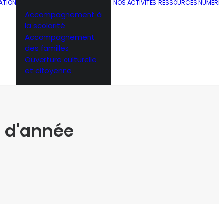
ATION
NOS ACTIVITÉS
RESSOURCES NUMÉR
Accompagnement à
la scolarité
Accompagnement
des familles
Ouverture culturelle
et citoyenne
in d'année