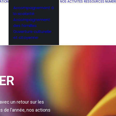
ATION
NOS ACTIVITÉS
RESSOURCES NUMÉR
Accompagnement à
la scolarité
Accompagnement
des familles
Ouverture culturelle
et citoyenne
IER
 avec un retour sur les
es de l’année, nos actions